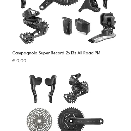
Campagnolo Super Record 2x13s All Road PM
Preis
€ 0,00