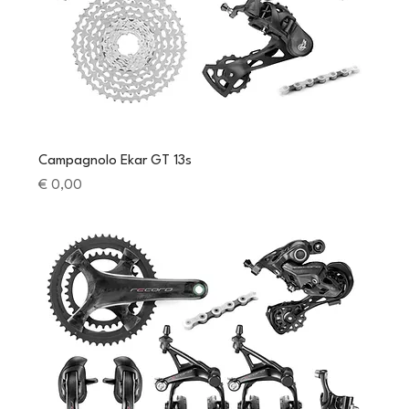
Campagnolo Ekar GT 13s
Preis
€ 0,00