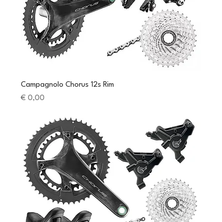
Campagnolo Chorus 12s Rim
Preis
€ 0,00