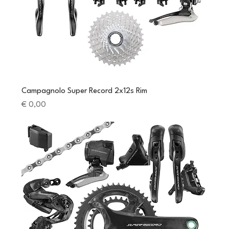
Campagnolo Super Record 2x12s Rim
Preis
€ 0,00