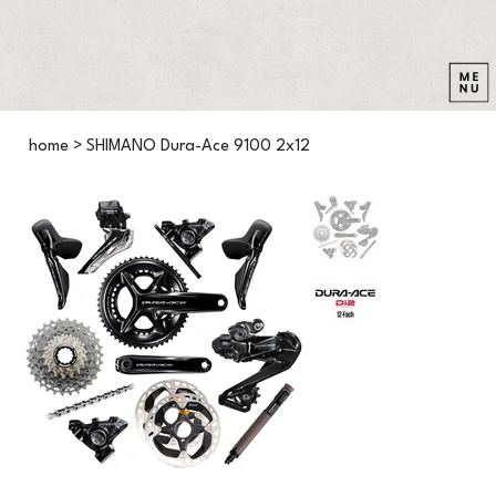
home
>
SHIMANO Dura-Ace 9100 2x12