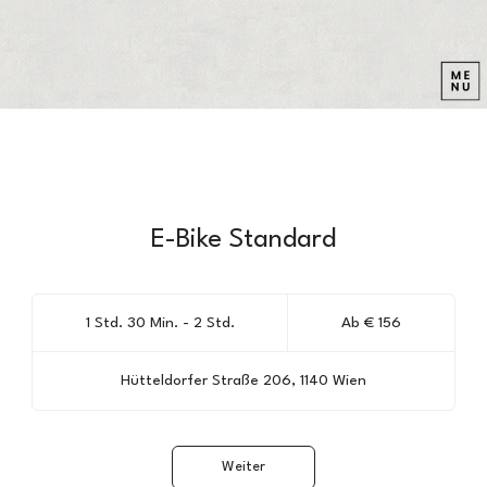
E-Bike Standard
Ab
156
1 Std. 30 Min. - 2 Std.
1
Ab € 156
Euro
S
t
Hütteldorfer Straße 206, 1140 Wien
d
3
0
M
Weiter
i