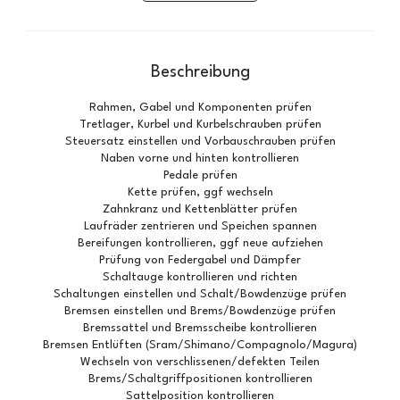
n
.
-
Beschreibung
2
S
Rahmen, Gabel und Komponenten prüfen
t
Tretlager, Kurbel und Kurbelschrauben prüfen
d
Steuersatz einstellen und Vorbauschrauben prüfen
.
Naben vorne und hinten kontrollieren
Pedale prüfen
Kette prüfen, ggf wechseln
Zahnkranz und Kettenblätter prüfen
Laufräder zentrieren und Speichen spannen
Bereifungen kontrollieren, ggf neue aufziehen
Prüfung von Federgabel und Dämpfer
Schaltauge kontrollieren und richten
Schaltungen einstellen und Schalt/Bowdenzüge prüfen
Bremsen einstellen und Brems/Bowdenzüge prüfen
Bremssattel und Bremsscheibe kontrollieren
Bremsen Entlüften (Sram/Shimano/Compagnolo/Magura)
Wechseln von verschlissenen/defekten Teilen
Brems/Schaltgriffpositionen kontrollieren
Sattelposition kontrollieren