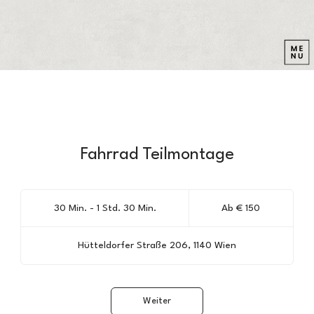
Fahrrad Teilmontage
Ab
150
30 Min. - 1 Std. 30 Min.
3
Ab € 150
Euro
0
M
Hütteldorfer Straße 206, 1140 Wien
i
n
.
-
Weiter
1