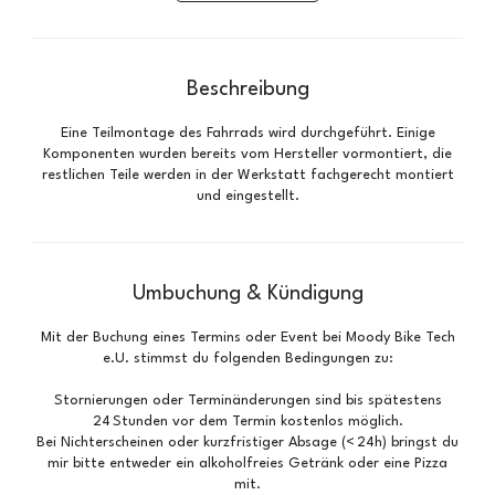
S
t
d
Beschreibung
3
0
Eine Teilmontage des Fahrrads wird durchgeführt. Einige
M
Komponenten wurden bereits vom Hersteller vormontiert, die
i
restlichen Teile werden in der Werkstatt fachgerecht montiert
n
und eingestellt.
.
Umbuchung & Kündigung
Mit der Buchung eines Termins oder Event bei Moody Bike Tech
e.U. stimmst du folgenden Bedingungen zu:
Stornierungen oder Terminänderungen sind bis spätestens
24 Stunden vor dem Termin kostenlos möglich.
Bei Nichterscheinen oder kurzfristiger Absage (< 24h) bringst du
mir bitte entweder ein alkoholfreies Getränk oder eine Pizza
mit.