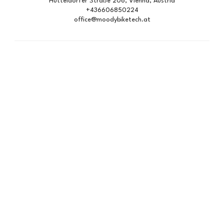
Hütteldorfer Straße 206, Vienna, Austria
+436606850224
office@moodybiketech.at