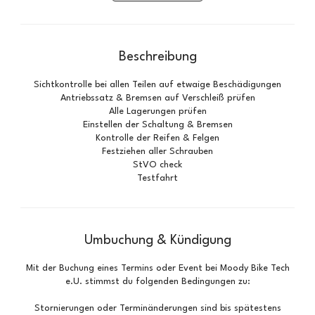
d
3
0
Beschreibung
M
i
Sichtkontrolle bei allen Teilen auf etwaige Beschädigungen
n
Antriebssatz & Bremsen auf Verschleiß prüfen
.
Alle Lagerungen prüfen
Einstellen der Schaltung & Bremsen
Kontrolle der Reifen & Felgen
Festziehen aller Schrauben
StVO check
Testfahrt
Umbuchung & Kündigung
Mit der Buchung eines Termins oder Event bei Moody Bike Tech
e.U. stimmst du folgenden Bedingungen zu:
Stornierungen oder Terminänderungen sind bis spätestens