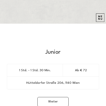
Junior
Ab
72
1 Std. - 1 Std. 30 Min.
1
Ab € 72
Euro
S
t
Hütteldorfer Straße 206, 1140 Wien
d
-
1
S
Weiter
t